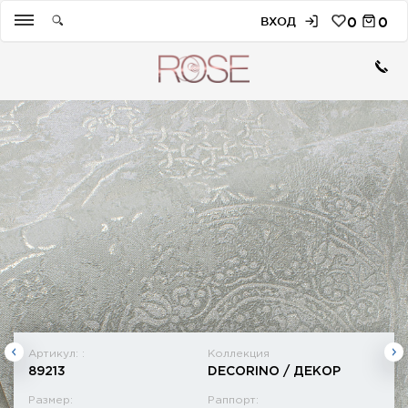
ВХОД
0
0
Артикул: :
Коллекция
89213
DECORINO / ДЕКОР
Размер:
Раппорт: