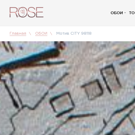
ОБОИ
ТО
Главная
ОБОИ
Мотив CITY 98118