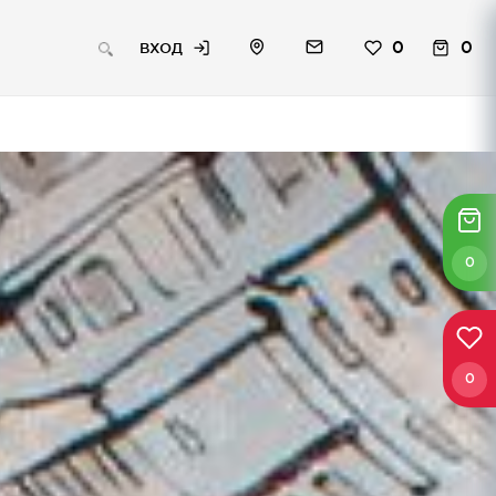
0
0
ВХОД
0
0