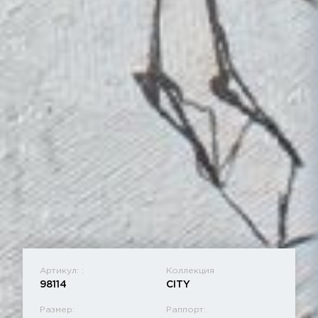
Артикул: :
Коллекция
98114
CITY
Размер:
Раппорт: