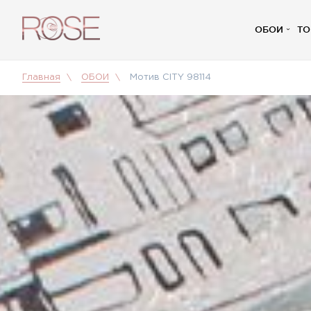
ОБОИ
ТО
Главная
ОБОИ
Мотив CITY 98114