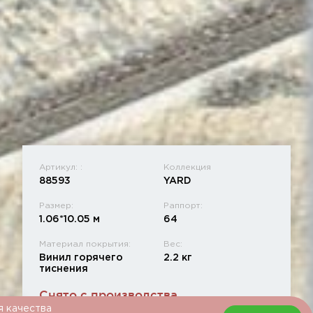
Артикул: :
Коллекция
88593
YARD
Размер:
Раппорт:
1.06*10.05 м
64
Материал покрытия:
Вес:
Винил горячего
2.2 кг
тиснения
Снято с производства
я качества