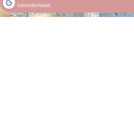
интерьер
рекомендаций
.
Хорошая
Моющиеся 
светостойкость
стойкие
Похожие товары