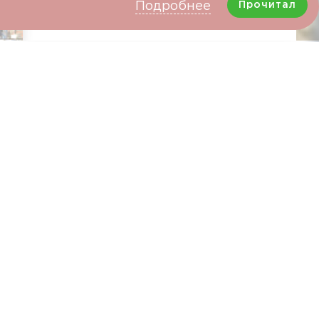
Подробнее
Прочитал
Снимаются без
Клей наносят на
остатка
стену