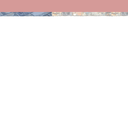
Раппорт
особо
Симметричный
рисунок