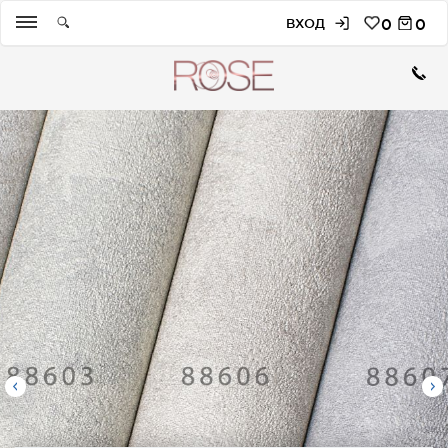
ВХОД
0
0